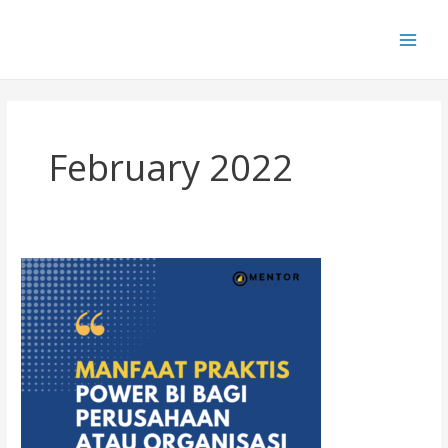
Skip
Main
to
Training Power BI | Pelatihan Power BI | 2024
Men
content
February 2022
Manfaat
Praktis
Power
BI