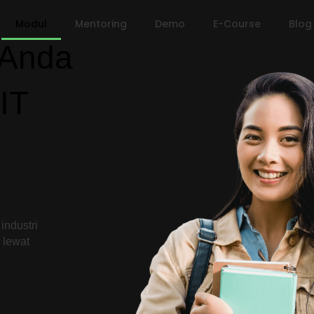
Modul
Mentoring
Demo
E-Course
Blog
 Anda
IT
industri
 lewat