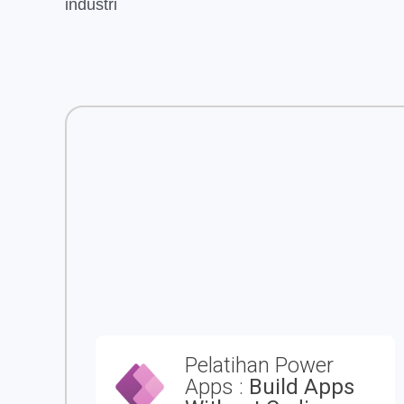
industri
Pelatihan Power
Apps :
Build Apps