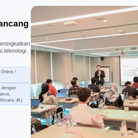
rancang
 meningkatkan
i teknologi.
 Online /
n dengan
nance,
hcare, dll.)