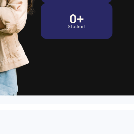
0
+
Student