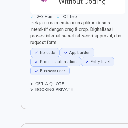
Without Coding
2-3 Hari
Offline
Pelajari cara membangun aplikasi bisnis
interaktif dengan drag & drop. Digitalisasi
proses internal seperti absensi, approval, dan
request form
No-code
App builder
Process automation
Entry-level
Business user
GET A QUOTE
BOOKING PRIVATE