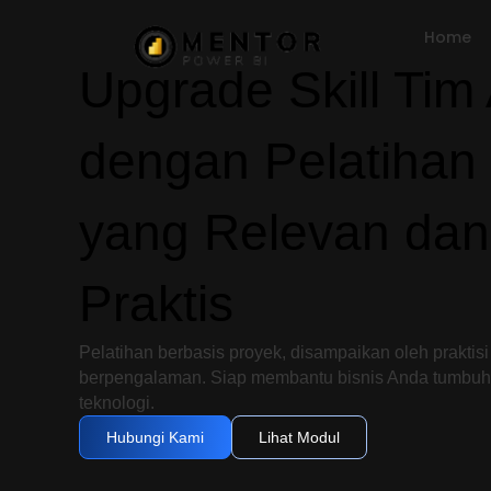
Home
Upgrade Skill Tim
dengan Pelatihan 
yang Relevan dan
Praktis
Pelatihan berbasis proyek, disampaikan oleh praktisi 
berpengalaman. Siap membantu bisnis Anda tumbuh
teknologi.
Hubungi Kami
Lihat Modul