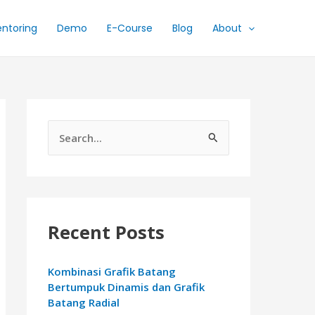
ntoring
Demo
E-Course
Blog
About
S
e
a
r
c
Recent Posts
h
f
Kombinasi Grafik Batang
Bertumpuk Dinamis dan Grafik
o
Batang Radial
r