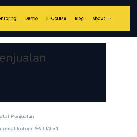
ntoring
Demo
E-Course
Blog
About
Penjualan
otal Penjualan
0
gregat kolom
PENJUALAN