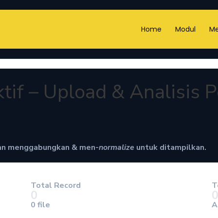
Home
Modul
Me
tif – Upload & Analisis 
akan menggabungkan & men-
normalize
untuk ditampilkan.
Total Record
T
0
0 file
A