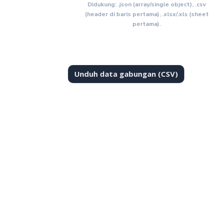
Didukung: .json (array/single object), .csv
(header di baris pertama), .xlsx/.xls (sheet
pertama).
Unduh data gabungan (CSV)