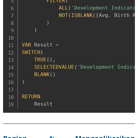
FILTER
(
ALL
(
'Development Indicato
NOT
(
ISBLANK
(
[
Avg
.
 Birth R
)
)
VAR
 Result 
=
SWITCH
(
TRUE
(
)
,
SELECTEDVALUE
(
'Development Indica
BLANK
(
)
)
RETURN
    Result