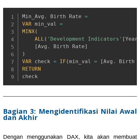
Min_Avg
.
 Birth Rate 
=
VAR
 min_val 
=
MINX
(
ALL
(
'Development Indicators'
[
Year
[
Avg
.
 Birth Rate
]
)
VAR
 check 
=
IF
(
min_val 
=
[
Avg
.
 Birth 
RETURN
check
Bagian 3: Mengidentifikasi Nilai Awal
dan Akhir
Dengan menggunakan DAX, kita akan membuat