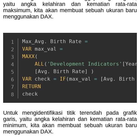
yaitu angka kelahiran dan kematian rata-rata
maksimum, kita akan membuat sebuah ukuran baru
menggunakan DAX.
Max_Avg
.
 Birth Rate 
=
VAR
 max_val 
=
MAXX
(
ALL
(
'Development Indicators'
[
Year
[
Avg
.
 Birth Rate
]
)
VAR
 check 
=
IF
(
max_val 
=
[
Avg
.
 Birth 
RETURN
check
Untuk mengidentifikasi titik terendah pada grafik
garis, yaitu angka kelahiran dan kematian rata-rata
minimum, kita akan membuat sebuah ukuran baru
menggunakan DAX.