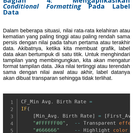
Bagian 4: Mengaplikasikan
Conditional Formatting
Pada Label
Data
Dalam beberapa situasi, nilai rata-rata kelahiran atau
kematian yang paling tinggi atau paling rendah sama
persis dengan nilai pada tahun pertama atau terakhir
data. Akibatnya, ketika kita membuat grafik, label
data akan bertumpuk di satu titik. Untuk menghindari
tampilan yang membingungkan, kita akan mengatur
format tampilan data. Jika nilai tertinggi atau terendah
sama dengan nilai awal atau akhir, label datanya
akan dibuat transparan sehingga tidak terlihat.
CF_Min Avg
.
 Birth Rate 
=
IF
(
[
Min_Avg
.
 Birth Rate
]
=
[
First_Av
"#FFFFFF00"
,
--
 Transparent 
effe
"#666666"
--
 Highlight 
color