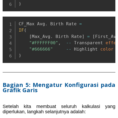
)
CF_Max Avg
.
 Birth Rate 
=
IF
(
[
Max_Avg
.
 Birth Rate
]
=
[
First_Av
"#FFFFFF00"
,
--
 Transparent 
effe
"#666666"
--
 Highlight 
color
)
Bagian 5: Mengatur Konfigurasi pada
Grafik Garis
Setelah kita membuat seluruh kalkulasi yang
diperlukan, langkah selanjutnya adalah: