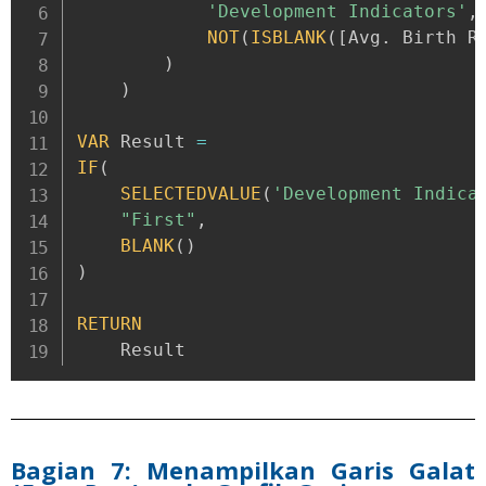
'Development Indicators'
,
NOT
(
ISBLANK
(
[
Avg
.
 Birth R
)
)
VAR
 Result 
=
IF
(
SELECTEDVALUE
(
'Development Indica
"First"
,
BLANK
(
)
)
RETURN
    Result
Bagian 7: Menampilkan Garis Galat