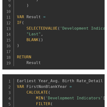
)
VAR
 Result 
=
IF
(
SELECTEDVALUE
(
'Development Indica
"Last"
,
BLANK
(
)
)
RETURN
    Result
Earliest Year_Avg
.
 Birth Rate_Detail 
VAR
 FirstNonBlankYear 
=
CALCULATE
(
MIN
(
'Development Indicators'
[
FILTER
(