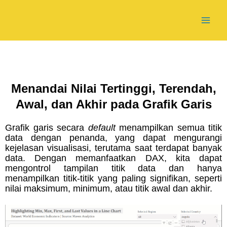
Skip
Mai
to
Training Power BI | Pelatihan Power BI | 2024
content
Men
Menandai Nilai Tertinggi, Terendah,
Awal, dan Akhir pada Grafik Garis
Grafik garis secara
default
menampilkan semua titik
data dengan penanda, yang dapat mengurangi
kejelasan visualisasi, terutama saat terdapat banyak
data. Dengan memanfaatkan DAX, kita dapat
mengontrol tampilan titik data dan hanya
menampilkan titik-titik yang paling signifikan, seperti
nilai maksimum, minimum, atau titik awal dan akhir.