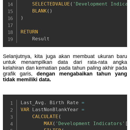
SELECTEDVALUE
(
'Development Indica
BLANK
(
)
)
RETURN
    Result
Selanjutnya, kita juga akan membuat ukuran baru
untuk menampilkan data dari rata-rata angka
kelahiran dan kematian pada tahun paling akhir pada
grafik garis,
dengan mengabaikan tahun yang
tidak memiliki data.
Last_Avg
.
 Birth Rate 
=
VAR
 LastNonBlankYear 
=
CALCULATE
(
MAX
(
'Development Indicators'
[