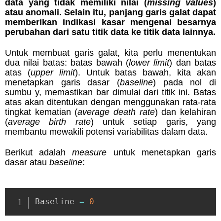
data yang tidak memiliki nilai (
missing values
)
atau anomali.
Selain itu, panjang garis galat dapat
memberikan indikasi kasar mengenai besarnya
perubahan dari satu titik data ke titik data lainnya.
Untuk membuat garis galat, kita perlu menentukan
dua nilai batas: batas bawah (
lower limit
) dan batas
atas (
upper limit
). Untuk batas bawah, kita akan
menetapkan garis dasar (
baseline
) pada nol di
sumbu y, memastikan bar dimulai dari titik ini. Batas
atas akan ditentukan dengan menggunakan rata-rata
tingkat kematian (
average death rate
) dan kelahiran
(
average birth rate
) untuk setiap garis, yang
membantu mewakili potensi variabilitas dalam data.
Berikut adalah
measure
untuk menetapkan garis
dasar atau
baseline
:
Baseline 
=
0