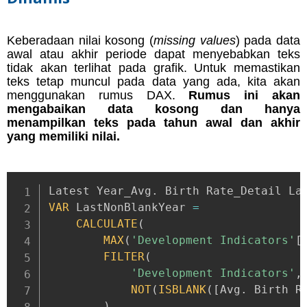
Keberadaan nilai kosong (
missing values
) pada data
awal atau akhir periode dapat menyebabkan teks
tidak akan terlihat pada grafik. Untuk memastikan
teks tetap muncul pada data yang ada, kita akan
menggunakan rumus DAX.
Rumus ini akan
mengabaikan data kosong dan hanya
menampilkan teks pada tahun awal dan akhir
yang memiliki nilai.
Latest Year_Avg
.
 Birth Rate_Detail La
VAR
 LastNonBlankYear 
=
CALCULATE
(
MAX
(
'Development Indicators'
[
FILTER
(
'Development Indicators'
,
NOT
(
ISBLANK
(
[
Avg
.
 Birth R
)