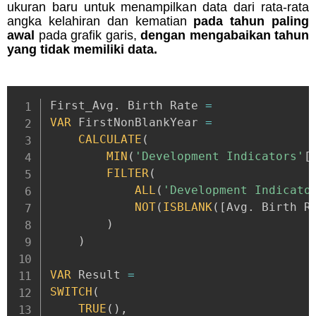
ukuran baru untuk menampilkan data dari rata-rata
angka kelahiran dan kematian
pada tahun paling
awal
pada grafik garis,
dengan mengabaikan tahun
yang tidak memiliki data.
First_Avg
.
 Birth Rate 
=
VAR
 FirstNonBlankYear 
=
CALCULATE
(
MIN
(
'Development Indicators'
[
FILTER
(
ALL
(
'Development Indicato
NOT
(
ISBLANK
(
[
Avg
.
 Birth R
)
)
VAR
 Result 
=
SWITCH
(
TRUE
(
)
,